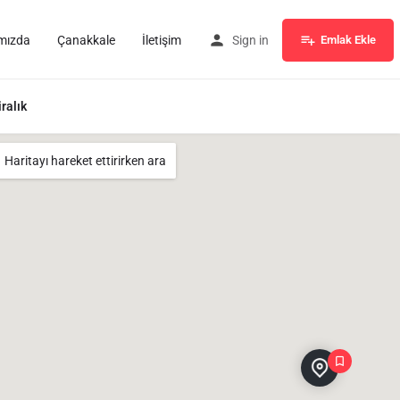
mızda
Çanakkale
İletişim
Sign in
Emlak Ekle
iralık
Haritayı hareket ettirirken ara