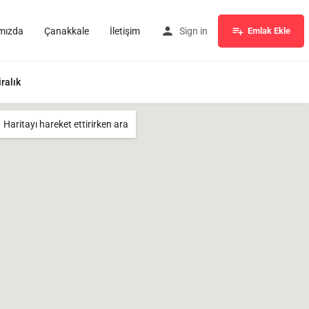
mızda
Çanakkale
İletişim
Sign in
Emlak Ekle
iralık
Haritayı hareket ettirirken ara