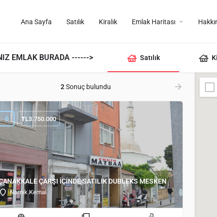
Ana Sayfa
Satılık
Kiralık
Emlak Haritası
Hakkı
IZ EMLAK BURADA ------>
Satılık
K
2
Sonuç bulundu
TL
3.750.000
ÇANAKKALE ÇARŞI İÇİNDE SATILIK DUBLEKS MESKEN
Namık Kemal