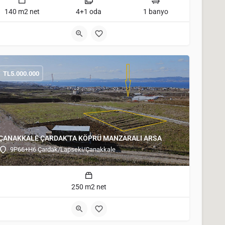
140 m2 net
4+1 oda
1 banyo
TL
5.000.000
ÇANAKKALE ÇARDAK'TA KÖPRÜ MANZARALI ARSA
9P66+H6 Çardak/Lapseki/Çanakkale
250 m2 net