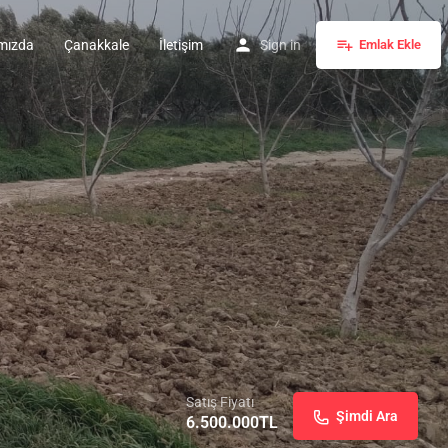
mızda
Çanakkale
İletişim
Sign in
Emlak Ekle
Satış Fiyatı
Şimdi Ara
6.500.000
TL