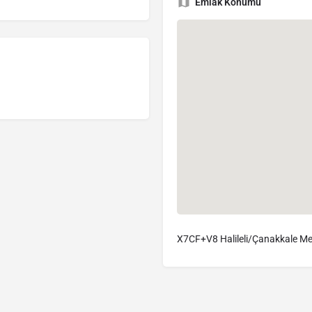
Emlak Konumu
X7CF+V8 Halileli/Çanakkale Me