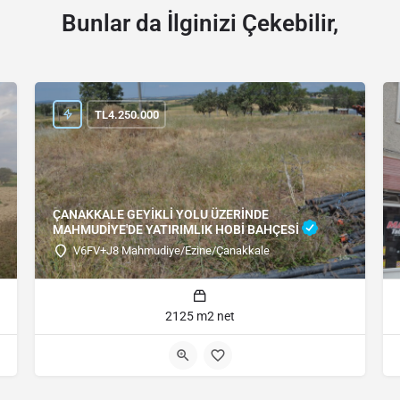
Bunlar da İlginizi Çekebilir,
TL
4.250.000
ÇANAKKALE GEYİKLİ YOLU ÜZERİNDE
MAHMUDİYE'DE YATIRIMLIK HOBİ BAHÇESİ
V6FV+J8 Mahmudiye/Ezine/Çanakkale
2125 m2 net