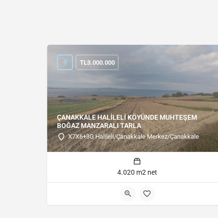
TL
3.000.000
ÇANAKKALE HALİLELİ KÖYÜNDE MUHTEŞEM
BOĞAZ MANZARALI TARLA
X7X6+3G Halileli/Çanakkale Merkez/Çanakkale
4.020 m2 net