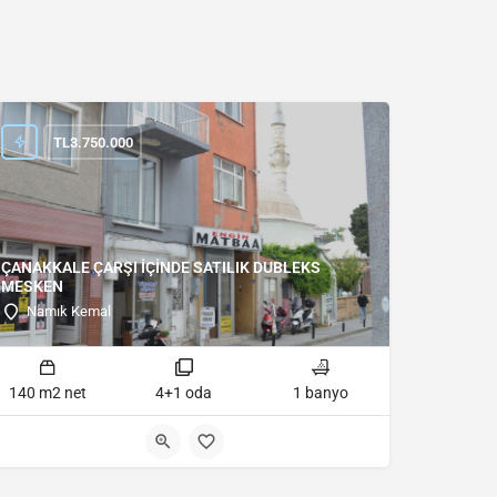
TL
3.750.000
ÇANAKKALE ÇARŞI İÇİNDE SATILIK DUBLEKS
MESKEN
Namık Kemal
140 m2 net
4+1 oda
1 banyo